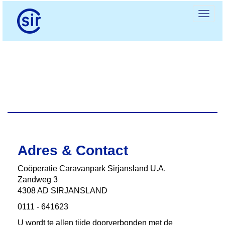
Toggl
Adres & Contact
Coӧperatie Caravanpark Sirjansland U.A.
Zandweg 3
4308 AD SIRJANSLAND
0111 - 641623
U wordt te allen tijde doorverbonden met de